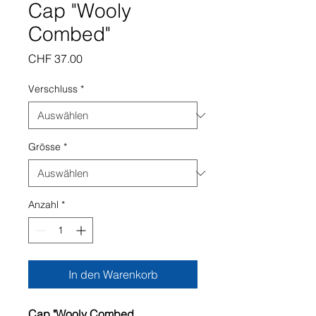
Cap "Wooly
Combed"
Preis
CHF 37.00
Verschluss
*
Grösse
*
Anzahl
*
In den Warenkorb
Cap "Wooly Combed